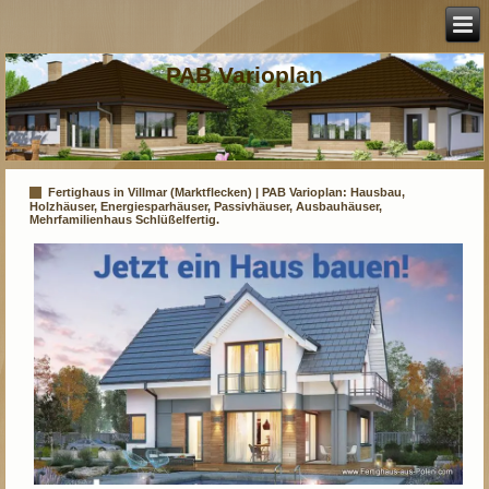
PAB Varioplan
Fertighaus in Villmar (Marktflecken) | PAB Varioplan: Hausbau,
Holzhäuser, Energiesparhäuser, Passivhäuser, Ausbauhäuser,
Mehrfamilienhaus Schlüßelfertig.