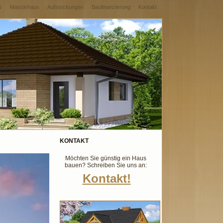
s
Massivhaus
Aufstockungen
Baufinanzierung
Kontakt
KONTAKT
Möchten Sie günstig ein Haus
bauen? Schreiben Sie uns an:
Kontakt!