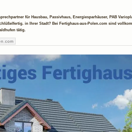
rechpartner für Hausbau, Passivhaus, Energiesparhäuser, PAB Variopl
lüßelfertig. in Ihrer Stadt? Bei Fertighaus-aus-Polen.com sind vollkom
ldhufen tätig.
en.com