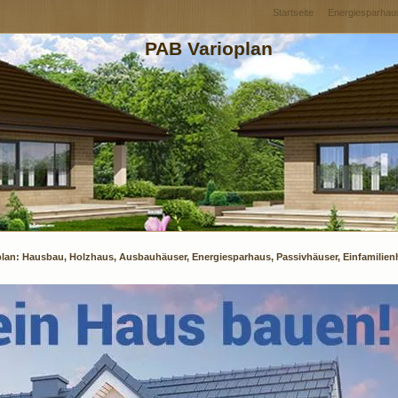
Startseite
Energiesparhau
PAB Varioplan
plan: Hausbau, Holzhaus, Ausbauhäuser, Energiesparhaus, Passivhäuser, Einfamilie