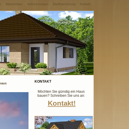
s
Massivhaus
Aufstockungen
Baufinanzierung
Kontakt
KONTAKT
nhaus
Möchten Sie günstig ein Haus
bauen? Schreiben Sie uns an:
Kontakt!