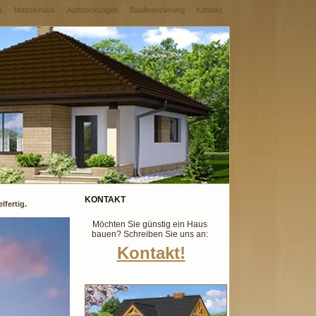
s
Massivhaus
Aufstockungen
Baufinanzierung
Kontakt
KONTAKT
fertig.
Möchten Sie günstig ein Haus
bauen? Schreiben Sie uns an:
Kontakt!