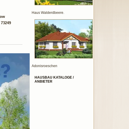
Haus Walderdbeere.
low
n 73249
Adonisroeschen
HAUSBAU KATALOGE /
ANBIETER