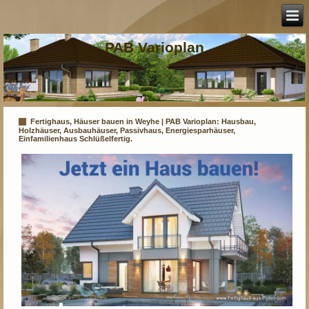
PAB Varioplan
Fertighaus, Häuser bauen in Weyhe | PAB Varioplan: Hausbau,
Holzhäuser, Ausbauhäuser, Passivhaus, Energiesparhäuser,
Einfamilienhaus Schlüßelfertig.