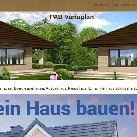
Startseite
Energiesparhau
PAB Varioplan
zhäuser, Energiesparhäuser, Ausbauhaus, Passivhaus, Einfamilienhaus Schlüßelferti