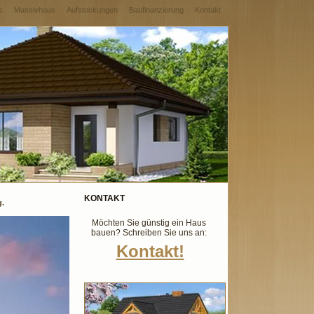
s
Massivhaus
Aufstockungen
Baufinanzierung
Kontakt
KONTAKT
g.
Möchten Sie günstig ein Haus
bauen? Schreiben Sie uns an:
Kontakt!