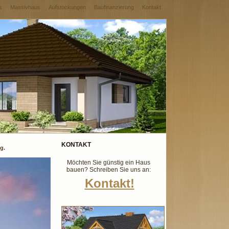
s
Massivhaus
Aufstockungen
Baufinanzierung
Kontakt
KONTAKT
g.
Möchten Sie günstig ein Haus
bauen? Schreiben Sie uns an:
Kontakt!