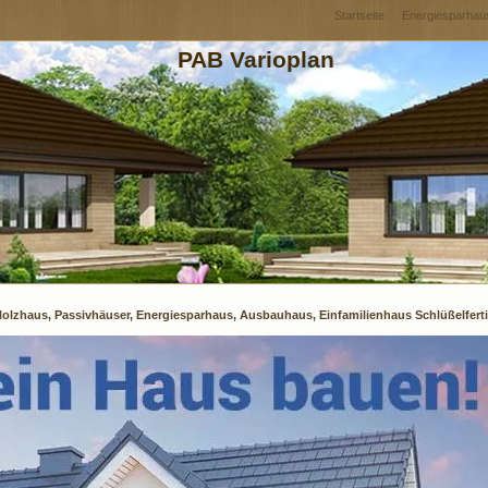
Startseite
Energiesparhau
PAB Varioplan
olzhaus, Passivhäuser, Energiesparhaus, Ausbauhaus, Einfamilienhaus Schlüßelferti