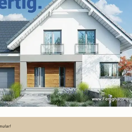
mular!