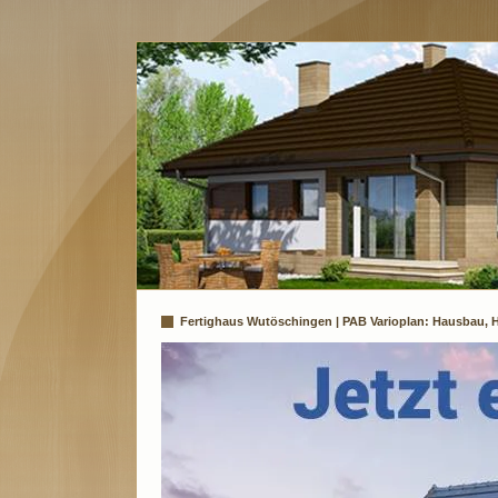
Fertighaus Wutöschingen | PAB Varioplan: Hausbau, H