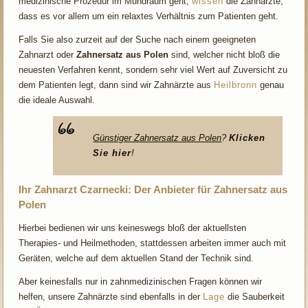
medizinische Prozedur im Mundraum geht,
wissen
die Zahnärzte,
dass es vor allem um ein relaxtes Verhältnis zum Patienten geht.
Falls Sie also zurzeit auf der Suche nach einem geeigneten
Zahnarzt oder
Zahnersatz aus Polen
sind, welcher nicht bloß die
neuesten Verfahren kennt, sondern sehr viel Wert auf Zuversicht zu
dem Patienten legt, dann sind wir Zahnärzte aus
Heilbronn
genau
die ideale Auswahl.
Günstiger Zahnersatz aus Polen
?
Klicken
Sie hier
!
Ihr Zahnarzt Czarnecki: Der Anbieter für Zahnersatz aus
Polen
Hierbei bedienen wir uns keineswegs bloß der aktuellsten
Therapies- und Heilmethoden, stattdessen arbeiten immer auch mit
Geräten, welche auf dem aktuellen Stand der Technik sind.
Aber keinesfalls nur in zahnmedizinischen Fragen können wir
helfen, unsere Zahnärzte sind ebenfalls in der
Lage
die Sauberkeit