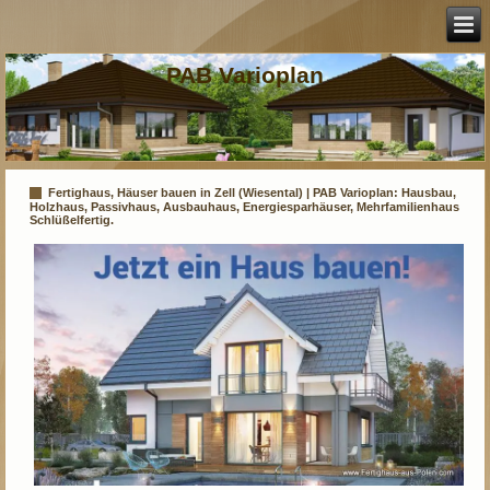
PAB Varioplan
Fertighaus, Häuser bauen in Zell (Wiesental) | PAB Varioplan: Hausbau,
Holzhaus, Passivhaus, Ausbauhaus, Energiesparhäuser, Mehrfamilienhaus
Schlüßelfertig.