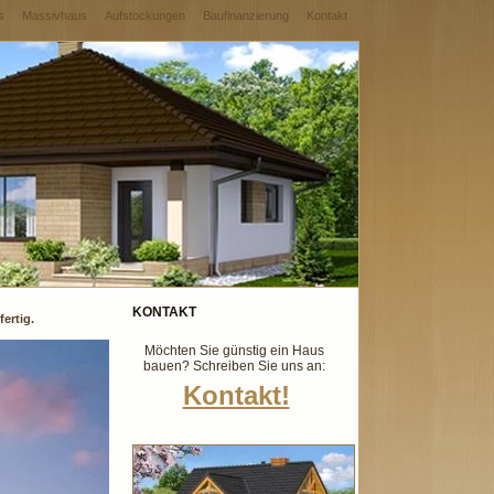
s
Massivhaus
Aufstockungen
Baufinanzierung
Kontakt
KONTAKT
ertig.
Möchten Sie günstig ein Haus
bauen? Schreiben Sie uns an:
Kontakt!