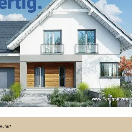
mular!