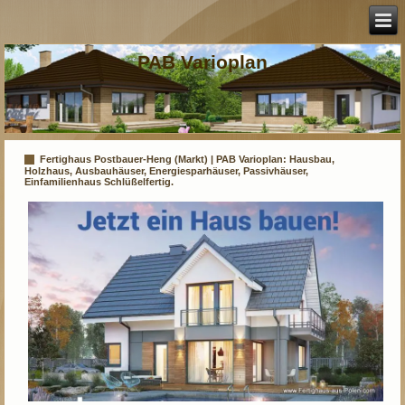
PAB Varioplan
Fertighaus Postbauer-Heng (Markt) | PAB Varioplan: Hausbau,
Holzhaus, Ausbauhäuser, Energiesparhäuser, Passivhäuser,
Einfamilienhaus Schlüßelfertig.