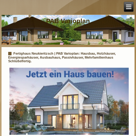
PAB Varioplan
Fertighaus Neukieritzsch | PAB Varioplan: Hausbau, Holzhäuser,
Energiesparhäuser, Ausbauhaus, Passivhäuser, Mehrfamilienhaus
Schlüßelfertig.