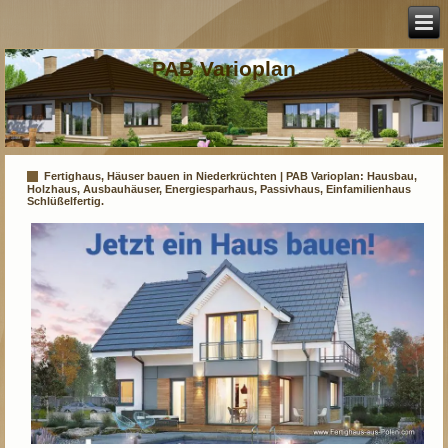
PAB Varioplan
Fertighaus, Häuser bauen in Niederkrüchten | PAB Varioplan: Hausbau,
Holzhaus, Ausbauhäuser, Energiesparhaus, Passivhaus, Einfamilienhaus
Schlüßelfertig.