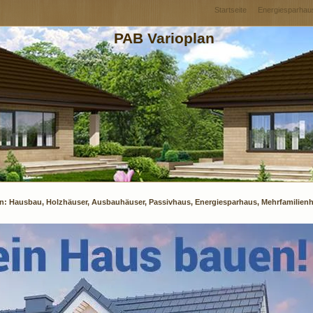
Startseite
Energiesparhau
PAB Varioplan
an: Hausbau, Holzhäuser, Ausbauhäuser, Passivhaus, Energiesparhaus, Mehrfamilien