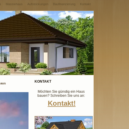
s
Massivhaus
Aufstockungen
Baufinanzierung
Kontakt
KONTAKT
haus
Möchten Sie günstig ein Haus
bauen? Schreiben Sie uns an:
Kontakt!