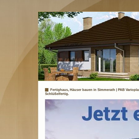
Fertighaus, Häuser bauen in Simmerath | PAB Variopl
Schlüßelfertig.