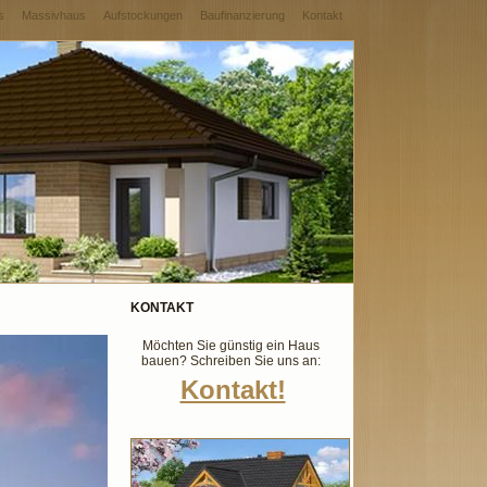
s
Massivhaus
Aufstockungen
Baufinanzierung
Kontakt
KONTAKT
Möchten Sie günstig ein Haus
bauen? Schreiben Sie uns an:
Kontakt!