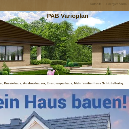
Startseite
Energiesparhau
PAB Varioplan
er, Passivhaus, Ausbauhäuser, Energiesparhaus, Mehrfamilienhaus Schlüßelfertig.