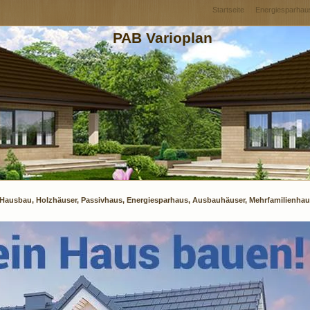
Startseite
Energiesparhau
PAB Varioplan
n: Hausbau, Holzhäuser, Passivhaus, Energiesparhaus, Ausbauhäuser, Mehrfamilienha