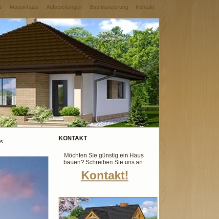
s
Massivhaus
Aufstockungen
Baufinanzierung
Kontakt
KONTAKT
us
Möchten Sie günstig ein Haus
bauen? Schreiben Sie uns an:
Kontakt!