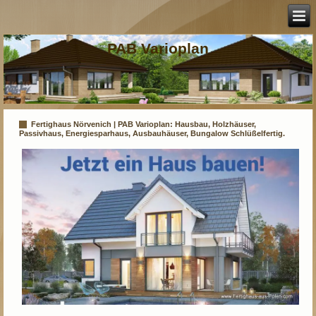
PAB Varioplan
Fertighaus Nörvenich | PAB Varioplan: Hausbau, Holzhäuser,
Passivhaus, Energiesparhaus, Ausbauhäuser, Bungalow Schlüßelfertig.