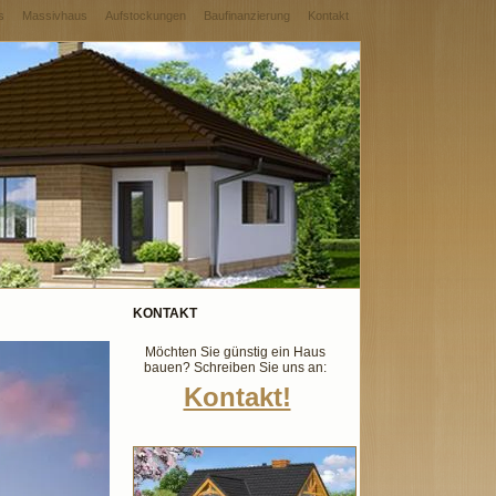
s
Massivhaus
Aufstockungen
Baufinanzierung
Kontakt
KONTAKT
Möchten Sie günstig ein Haus
bauen? Schreiben Sie uns an:
Kontakt!