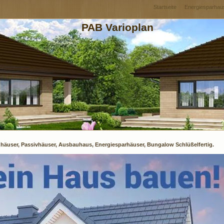
Startseite
Energiesparhau
PAB Varioplan
zhäuser, Passivhäuser, Ausbauhaus, Energiesparhäuser, Bungalow Schlüßelfertig.