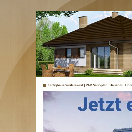
Fertighaus Weilerswist | PAB Varioplan: Hausbau, Hol